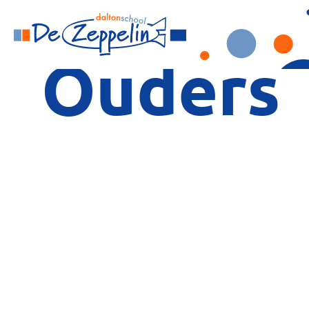
Ga
naar
de
Ouders
inhoud