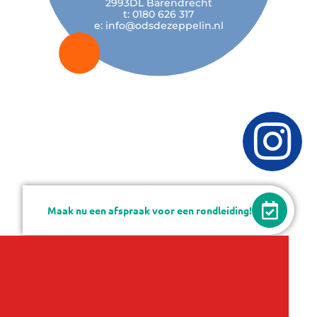
2993DL Barendrecht
t: 0180 626 317
e: info@odsdezeppelin.nl
I
n
s
t
Maak nu een afspraak voor een rondleiding!
a
g