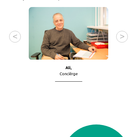
Ali,
Conciërge
On