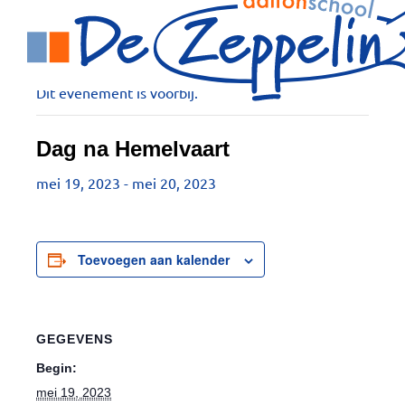
Ga
naar
« Alle Evenementen
de
inhoud
Dit evenement is voorbij.
Dag na Hemelvaart
mei 19, 2023
-
mei 20, 2023
Toevoegen aan kalender
GEGEVENS
Begin:
mei 19, 2023